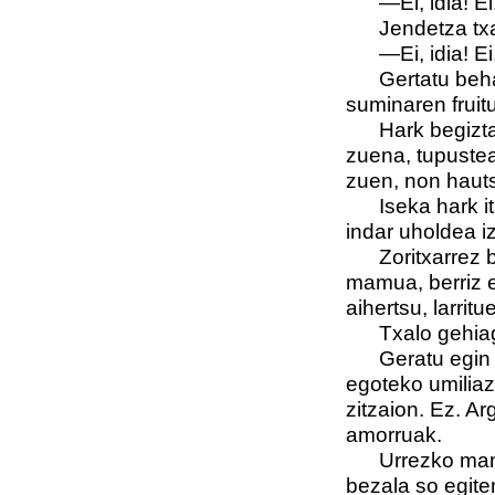
—Ei, idia! E
Jendetza txa
—Ei, idia! E
Gertatu beh
suminaren fruit
Hark begiztatu
zuena, tupustea
zuen, non hautsi
Iseka hark i
indar uholdea i
Zoritxarrez
mamua, berriz e
aihertsu, larrit
Txalo gehiag
Geratu egin
egoteko umiliazi
zitzaion. Ez. Ar
amorruak.
Urrezko mamu
bezala so egiten