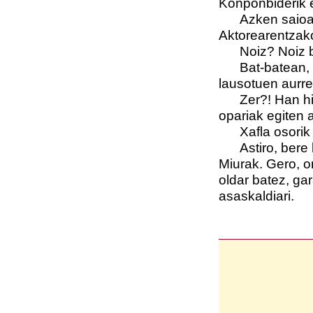
Konponbiderik e
Azken saioa 
Aktorearentzako
Noiz? Noiz 
Bat-batean, 
lausotuen aurre
Zer?! Han hi
opariak egiten a
Xafla osorik 
Astiro, bere
Miurak. Gero, 
oldar batez, gar
asaskaldiari.