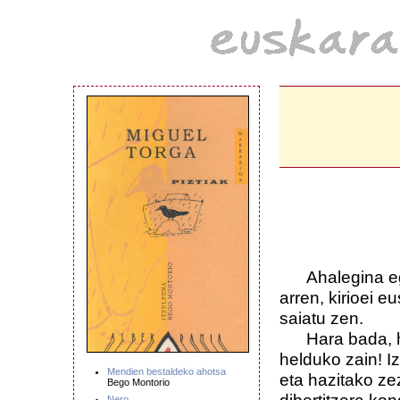
Ahalegina e
arren, kirioei 
saiatu zen.
Hara bada, 
helduko zain! Iz
Mendien bestaldeko ahotsa
eta hazitako ze
Bego Montorio
Nero