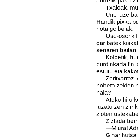
aurretik pasa zi
Txaloak, mu
Une luze ba
Handik pixka bat
nota goibelak.
Oso-osorik 
gar batek kiskal
senaren baitan
Kolpetik, bu
burdinkada fin, 
estutu eta kako
Zoritxarrez,
hobeto zekien n
hala?
Ateko hiru 
luzatu zen zirr
zioten ustekab
Ziztada berr
—Miura! Ad
Gihar hutsa 