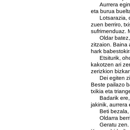
Aurrera egi
eta burua buelt
Lotsarazia, 
zuen berriro, t
sufrimenduaz. M
Oldar batez,
zitzaion. Baina 
hark babestokir
Etsiturik, o
kakotzen ari ze
zerizkion bizkar
Dei egiten z
Beste pailazo b
txikia eta triang
Badarik ere,
jakinik, aurrera
Beti bezala,
Oldarra berritu
Geratu zen.