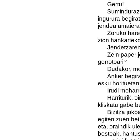
Gertu!
Suminduraz 
ingurura begirat
jendea amaiera
Zoruko hare
zion hankarteko 
Jendetzaren
Zein paper 
gorrotoari?
Dudakor, mor
Anker begira
esku horituetan
Irudi meharr
Harriturik, 
kliskatu gabe be
Bizitza joko
egiten zuen bet
eta, oraindik u
besteak, hantus