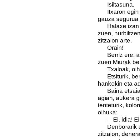
Isiltasuna.
Itxaron egin
gauza segurua 
Halaxe izan 
zuen, hurbiltzen
zitzaion arte.
Orain!
Berriz ere, 
zuen Miurak ber
Txaloak, oih
Etsiturik, be
hankekin eta ad
Baina etsai
agian, aukera g
tenteturik, kolo
oihuka:
—Ei, idia! E
Denborarik 
zitzaion, dener