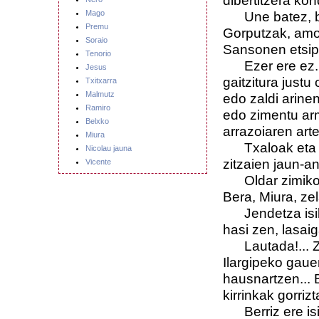
dibertitzera kon
Une batez, b
Mago
Premu
Gorputzak, amor
Soraio
Sansonen etsip
Tenorio
Ezer ere ez
Jesus
gaitzitura justu
Txitxarra
Malmutz
edo zaldi arine
Ramiro
edo zimentu arm
Belxko
arrazoiaren arte
Miura
Txaloak eta mu
Nicolau jauna
zitzaien jaun-an
Vicente
Oldar zimiko
Bera, Miura, ze
Jendetza isi
hasi zen, lasaig
Lautada!... 
Ilargipeko gaue
hausnartzen... B
kirrinkak gorrizt
Berriz ere i