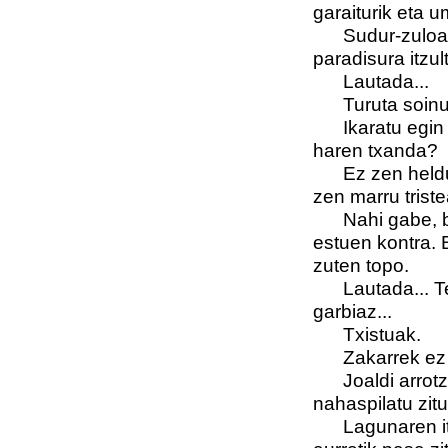
garaiturik eta u
Sudur-zuloa
paradisura itzul
Lautada...
Turuta soinu 
Ikaratu egi
haren txanda?
Ez zen heldu
zen marru trist
Nahi gabe, 
estuen kontra. 
zuten topo.
Lautada... T
garbiaz...
Txistuak.
Zakarrek ez z
Joaldi arrotz
nahaspilatu zit
Lagunaren it