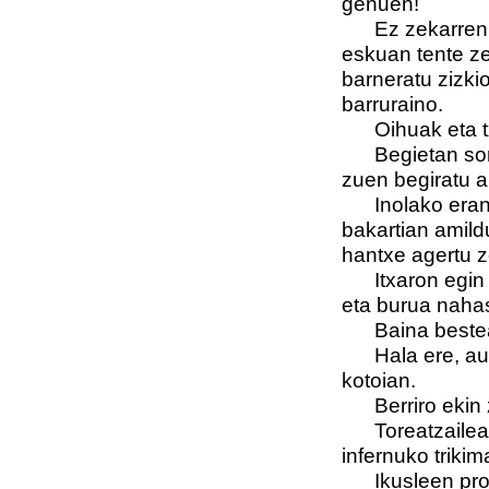
genuen!
Ez zekarren.
eskuan tente ze
barneratu zizki
barruraino.
Oihuak eta t
Begietan sor
zuen begiratu a
Inolako eran
bakartian amild
hantxe agertu z
Itxaron egin
eta burua nahas
Baina bestea 
Hala ere, au
kotoian.
Berriro ekin 
Toreatzailea
infernuko trikim
Ikusleen pro