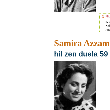
Ni 
itz
KM 
Aha
Samira Azzam
hil zen duela 59