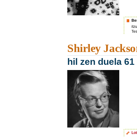
Bes
itz
Tes
Shirley Jackso
hil zen duela 61
Lot