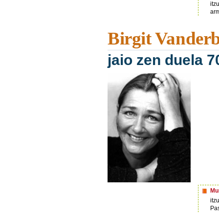
itz
ar
Birgit Vander
jaio zen duela 7
Mus
itz
Pas