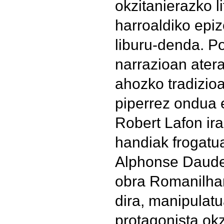
okzitanierazko l
harroaldiko epi
liburu-denda. P
narrazioan ater
ahozko tradizioa
piperrez ondua e
Robert Lafon ira
handiak frogatu
Alphonse Daude
obra Romanilhar
dira, manipulatu
protagonista okzi