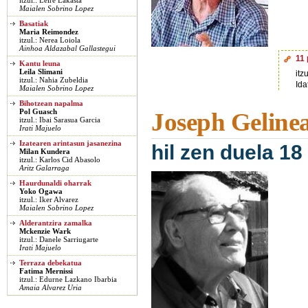
itzul.: Leire Lakasta
Maialen Sobrino Lopez
Basatiak
Maria Reimondez
itzul.: Nerea Loiola
Ainhoa Aldazabal Gallastegui
11
Kantu leuna
Leila Slimani
itz
itzul.: Nahia Zubeldia
Ida
Maialen Sobrino Lopez
Bihotzean napalma
Pol Guasch
Joseph Geline
itzul.: Ibai Sarasua Garcia
Irati Majuelo
Izatearen arintasun jasanezina
hil zen duela 18
Milan Kundera
itzul.: Karlos Cid Abasolo
Aritz Galarraga
Haurdunaldi oharrak
Yoko Ogawa
itzul.: Iker Alvarez
Maialen Sobrino Lopez
Alderantzira zamalka
Mckenzie Wark
itzul.: Danele Sarriugarte
Irati Majuelo
Terraza debekatua
Fatima Mernissi
itzul.: Edurne Lazkano Ibarbia
Amaia Alvarez Uria