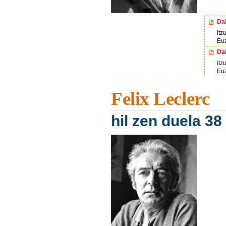
Dab
itz
Eu
Dab
itz
Eu
Felix Leclerc
hil zen duela 38