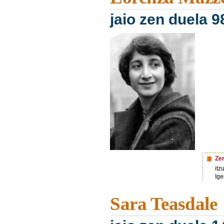
jaio zen duela 9
Ze
itz
Ige
Sara Teasdale