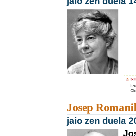
jaio zen duela 1
Ixi
itz
Ole
Josep Romani
jaio zen duela 2
Jo