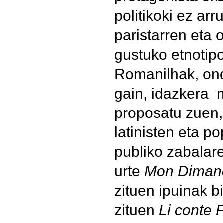
politikoki ez ar
paristarren eta o
gustuko etnotipo
Romanilhak, on
gain, idazkera m
proposatu zuen, 
latinisten eta po
publiko zabalar
urte
Mon Diman
zituen ipuinak b
zituen
Li conte