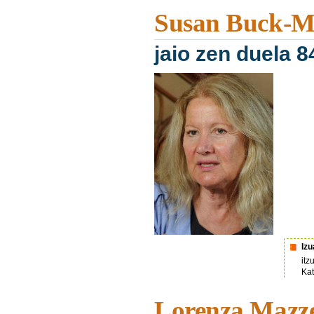
Susan Buck-M
jaio zen duela 8
Iz
itz
Kat
Lorenza Mazze