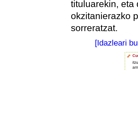
tituluarekin, eta
okzitanierazko
sorreratzat.
[Idazleari b
Cu
itz
ar