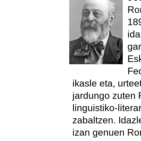
Ro
189
ida
gar
Esk
Fed
ikasle eta, urtee
jardungo zuten
linguistiko-liter
zabaltzen. Idazl
izan genuen Ro