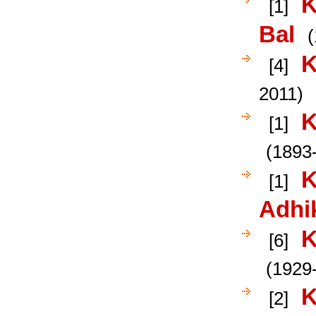
K
[1]
Bal
(
K
[4]
2011)
K
[1]
(1893
K
[1]
Adhi
K
[6]
(1929
K
[2]