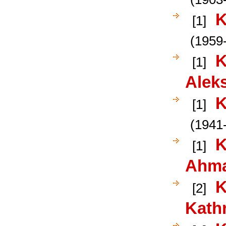
K
[1]
(1959-
K
[1]
Alek
K
[1]
(1941-
K
[1]
Ahm
K
[2]
Kath