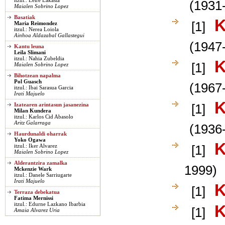
itzul.: Leire Lakasta
(1931-
Maialen Sobrino Lopez
Basatiak
K
[1]
Maria Reimondez
itzul.: Nerea Loiola
Ainhoa Aldazabal Gallastegui
(1947
Kantu leuna
Leila Slimani
itzul.: Nahia Zubeldia
K
[1]
Maialen Sobrino Lopez
Bihotzean napalma
Pol Guasch
(1967-
itzul.: Ibai Sarasua Garcia
Irati Majuelo
K
Izatearen arintasun jasanezina
[1]
Milan Kundera
itzul.: Karlos Cid Abasolo
Aritz Galarraga
(1936
Haurdunaldi oharrak
Yoko Ogawa
K
itzul.: Iker Alvarez
[1]
Maialen Sobrino Lopez
Alderantzira zamalka
1999)
Mckenzie Wark
itzul.: Danele Sarriugarte
Irati Majuelo
K
[1]
Terraza debekatua
Fatima Mernissi
itzul.: Edurne Lazkano Ibarbia
K
[1]
Amaia Alvarez Uria