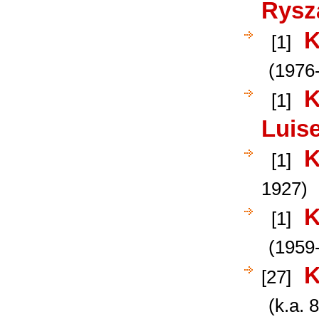
Rysz
K
[1]
(1976-
K
[1]
Luis
K
[1]
1927)
K
[1]
(1959-
K
[27]
(k.a. 