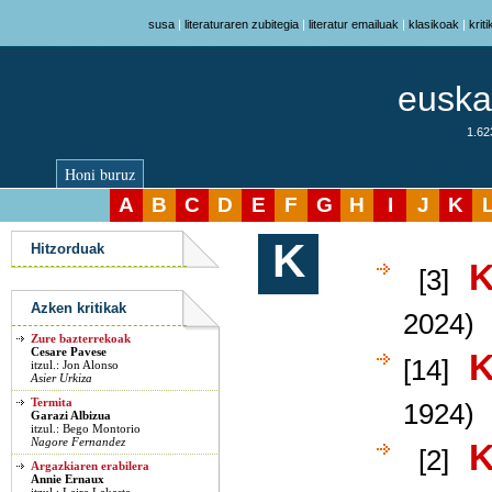
susa
|
literaturaren zubitegia
|
literatur emailuak
|
klasikoak
|
krit
euskar
1.623
Honi buruz
A
B
C
D
E
F
G
H
I
J
K
K
Azken kritikak
Hitzorduak
K
[3]
Azken kritikak
2024)
Zure bazterrekoak
Cesare Pavese
K
[14]
itzul.: Jon Alonso
Asier Urkiza
Termita
1924)
Garazi Albizua
itzul.: Bego Montorio
Nagore Fernandez
K
[2]
Argazkiaren erabilera
Annie Ernaux