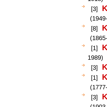
K
[3]
(1949-
K
[8]
(1865
K
[1]
1989)
K
[3]
K
[1]
(1777
K
[3]
(1903