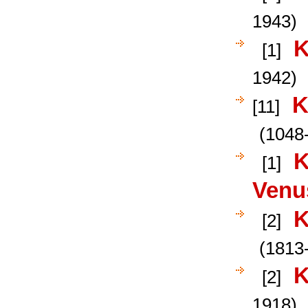
1943)
K
[1]
1942)
K
[11]
(1048
K
[1]
Venu
K
[2]
(1813
K
[2]
1918)