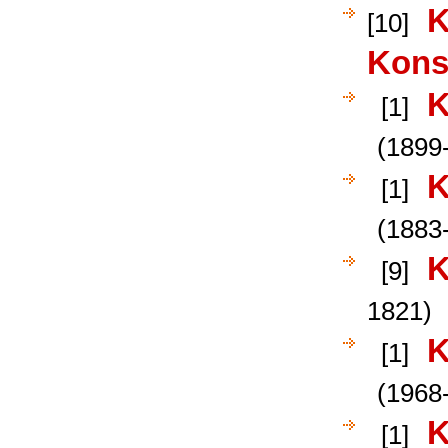
K
[10]
Kons
K
[1]
(1899
K
[1]
(1883
K
[9]
1821)
K
[1]
(1968-
K
[1]