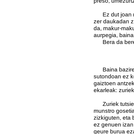
preso, umezurt
Ez dut joan na
zer daukadan za
da, makur-makur
aurpegia, baina 
Bera da bere s
Baina baziren 
sutondoan ez k
gaiztoen antzeko
ekarleak: zuriek
Zuriek tutsien
munstro gosetia
zizkiguten, eta 
ez genuen izan 
geure burua eza