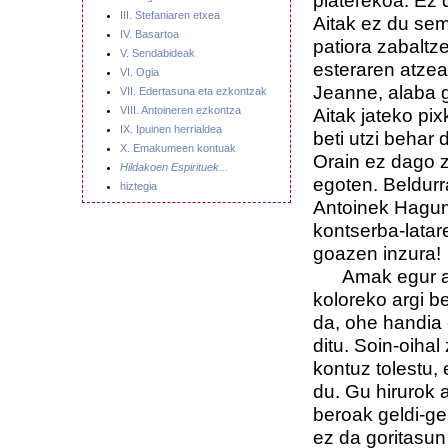
platerekoa. Ez 
III. Stefaniaren etxea
Aitak ez du sem
IV. Basartoa
patiora zabaltz
V. Sendabideak
esteraren atzea
VI. Ogia
Jeanne, alaba g
VII. Edertasuna eta ezkontzak
VIII. Antoineren ezkontza
Aitak jateko pix
IX. Ipuinen herrialdea
beti utzi behar
X. Emakumeen kontuak
Orain ez dago z
Hildakoen Espirituek...
egoten. Beldurr
hiztegia
Antoinek Hagum
kontserba-latare
goazen inzura!
Amak egur apur
koloreko argi b
da, ohe handia
ditu. Soin-oiha
kontuz tolestu,
du. Gu hirurok 
beroak geldi-ge
ez da goritasun