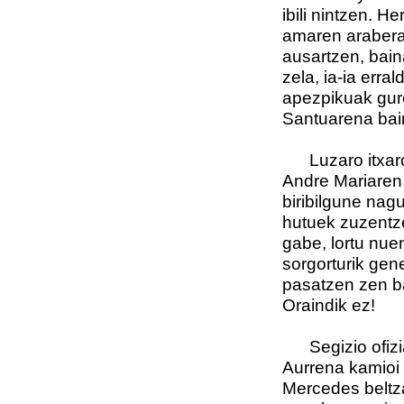
ibili nintzen. H
amaren arabera 
ausartzen, bain
zela, ia-ia erra
apezpikuak gur
Santuarena bai
Luzaro itxaron
Andre Mariaren l
biribilgune nag
hutuek zuzentze
gabe, lortu nue
sorgorturik gen
pasatzen zen ba
Oraindik ez!
Segizio ofizia
Aurrena kamioi 
Mercedes beltz