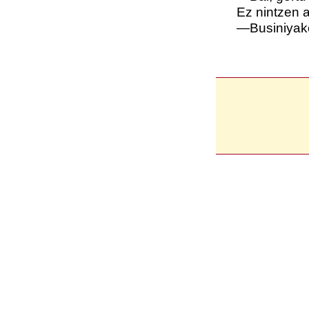
Ez nintzen aus
—Businiyako e