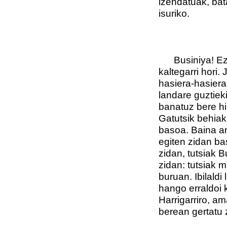
izendatuak, bat
isuriko.
Businiya! Ez d
kaltegarri hori.
hasiera-hasiera
landare guztiek
banatuz bere hi
Gatutsik behiak
basoa. Baina am
egiten zidan ba
zidan, tutsiak B
zidan: tutsiak m
buruan. Ibilald
hango erraldoi 
Harrigarriro, am
berean gertatu 