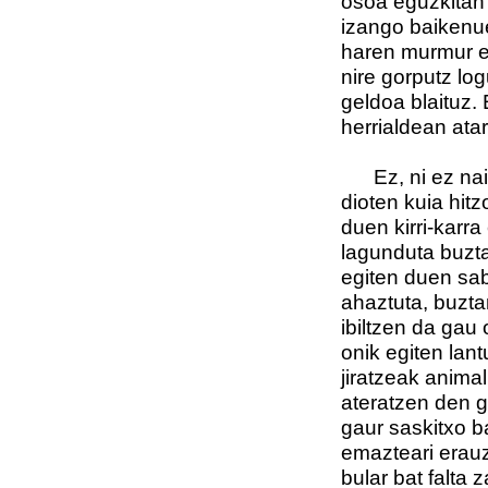
osoa eguzkitan
izango baikenue
haren murmur e
nire gorputz log
geldoa blaituz.
herrialdean ata
Ez, ni ez naiz 
dioten kuia hitz
duen kirri-karra
lagunduta buztan
egiten duen sab
ahaztuta, buzta
ibiltzen da gau
onik egiten lan
jiratzeak animal
ateratzen den g
gaur saskitxo b
emazteari erauz
bular bat falta 