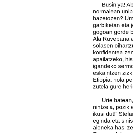
Businiya! Abisi
normalean uni
bazetozen? Ume
garbiketan eta j
gogoan gorde be
Ala Ruvebana a
solasen oihartz
konfidentea ze
apailatzeko, his
igandeko sermoi
eskaintzen zizki
Etiopia, nola p
zutela gure her
Urte batean, ez
nintzela, pozik
ikusi dut!” Stefa
eginda eta sini
aieneka hasi ze