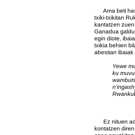
Ama beti hasten
txiki-txikitan 
kantatzen zuen 
Ganadua galdu d
egin diote, ibai
txikia behien bi
abestian ibaiak 
Yewe mu
ku muv
wambuts
n'ingas
Rwankubi
Ez nituen adit
kontatzen diren