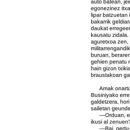
auto batean, je
egonezinez itxa
lipar batzuetan 
bakarrik geldia
daukat erregeen
kausatu zidala.
aguretxoa zen, 
militarrengandi
buruan, beraren
gehien penatu 
hain gizon txik
braustakoan gal
Amak onartu z
Businiyako erre
galdetzera, hor
sailetan geunde
—Orduan, egia 
ikusi al zenuen
—Bai, gertu-ge