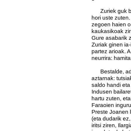
Zuriek guk bai
hori uste zuten.
zegoen haien on
kaukasikoak zir
Gure asabarik z
Zuriak ginen ia-
partez arioak. A
neurrira: hamita
Bestalde, adit
aztarnak: tutsia
saldo handi eta
Indusen bailare
hartu zuten, et
Faraoien ingurua
Preste Joanen l
(eta dudarik ez
iritsi ziren, Il