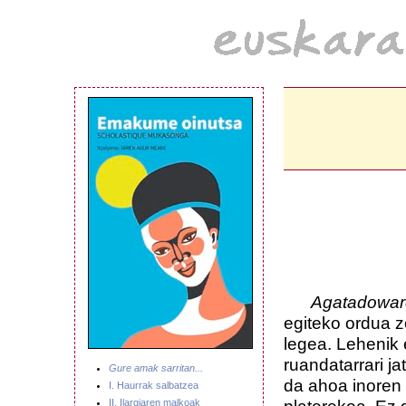
Agatadowa
egiteko ordua z
legea. Lehenik 
ruandatarrari j
Gure amak sarritan...
da ahoa inoren 
I. Haurrak salbatzea
II. Ilargiaren malkoak