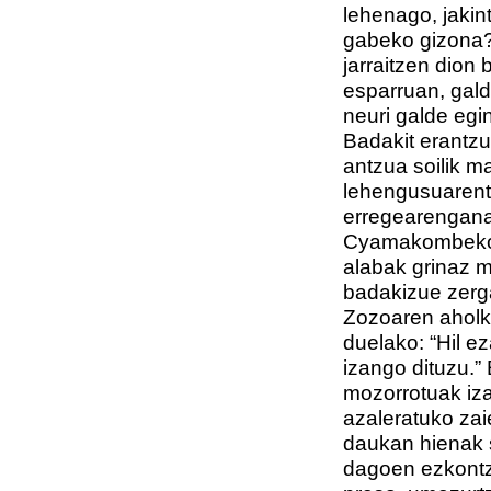
lehenago, jakint
gabeko gizona?)
jarraitzen dion 
esparruan, galde
neuri galde egi
Badakit erantzu
antzua soilik m
lehengusuarent
erregearengana 
Cyamakombeko e
alabak grinaz ma
badakizue zerg
Zozoaren aholku
duelako: “Hil e
izango dituzu.”
mozorrotuak iza
azaleratuko zai
daukan hienak s
dagoen ezkontz