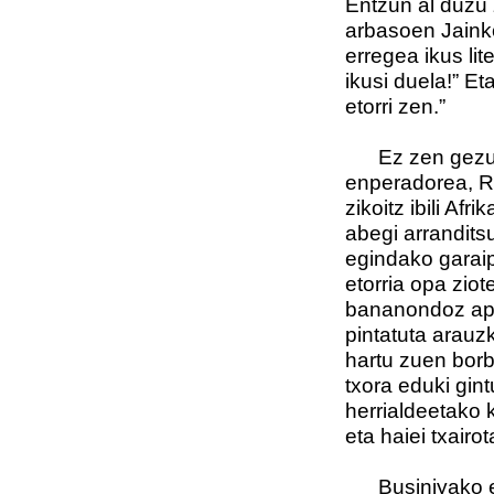
Entzun al duzu 
arbasoen Jainko
erregea ikus li
ikusi duela!” Et
etorri zen.”
Ez zen gezurra
enperadorea, Rua
zikoitz ibili Af
abegi arrandits
egindako garaip
etorria opa ziot
bananondoz apai
pintatuta arauz
hartu zuen borb
txora eduki gin
herrialdeetako 
eta haiei txair
Businiyako erre