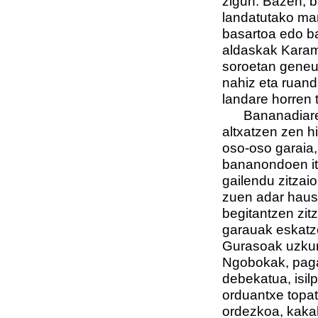
zigun. Bazen, b
landatutako ma
basartoa edo ba
aldaskak Karamat
soroetan geneu
nahiz eta ruand
landare horren 
Bananadiaren e
altxatzen zen h
oso-oso garaia, 
bananondoen itz
gailendu zitzaio
zuen adar hausk
begitantzen zitz
garauak eskatze
Gurasoak uzkur 
Ngobokak, paga
debekatua, isilp
orduantxe topa
ordezkoa, kaka