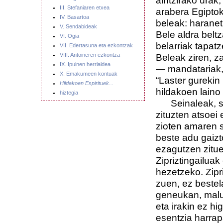
aintzirako urak,
III. Stefaniaren etxea
arabera Egipto
IV. Basartoa
beleak: haraneti
V. Sendabideak
Bele aldra beltz
VI. Ogia
belarriak tapat
VII. Edertasuna eta ezkontzak
VIII. Antoineren ezkontza
Beleak ziren, z
IX. Ipuinen herrialdea
— mandatariak, e
X. Emakumeen kontuak
“Laster gurekin
Hildakoen Espirituek...
hildakoen laino 
hiztegia
Seinaleak, sein
zituzten atsoei
zioten amaren s
beste adu gaizt
ezagutzen zitue
Zipriztingailuak
hezetzeko. Zipr
zuen, ez bestela
geneukan, malu
eta irakin ez h
esentzia harrapa