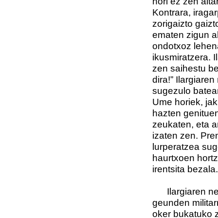
hori ez zen aita
Kontrara, iragar
zorigaizto gaizt
ematen zigun a
ondotxoz lehen
ikusmiratzera. I
zen saihestu b
dira!” Ilargiar
sugezulo batean
Ume horiek, jak
hazten genituen
zeukaten, eta a
izaten zen. Pre
lurperatzea sug
haurtxoen hortz
irentsita bezala.
Ilargiaren nega
geunden militar
oker bukatuko z