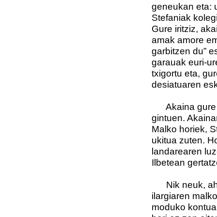
geneukan eta: u
Stefaniak koleg
Gure iritziz, a
amak amore ema
garbitzen du” e
garauak euri-ure
txigortu eta, gu
desiatuaren es
Akaina gure gu
gintuen. Akaina
Malko horiek, S
ukitua zuten. Hos
landarearen luz
Ilbetean gertatz
Nik neuk, ahiz
ilargiaren malk
moduko kontua, 