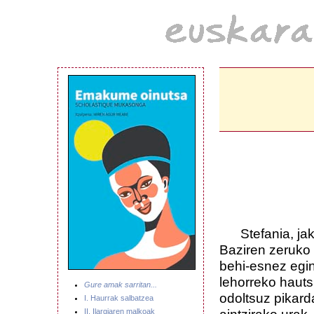
Stefania, jakin
Baziren zeruko 
behi-esnez egi
lehorreko hauts
Gure amak sarritan...
odoltsuz pikard
I. Haurrak salbatzea
II. Ilargiaren malkoak