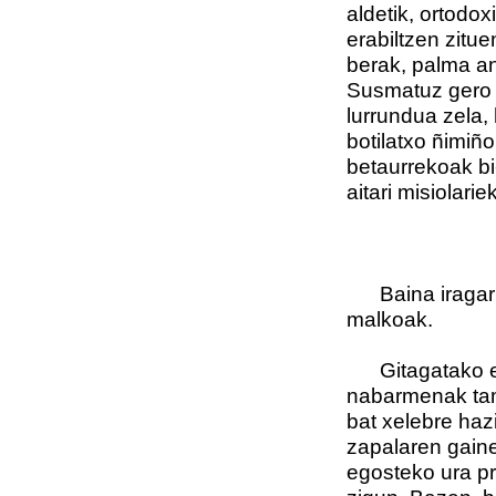
aldetik, ortodo
erabiltzen zitu
berak, palma a
Susmatuz gero e
lurrundua zela,
botilatxo ñimiño
betaurrekoak bi
aitari misiolari
Baina iragarpen
malkoak.
Gitagatako etx
nabarmenak tam
bat xelebre haz
zapalaren gain
egosteko ura pr