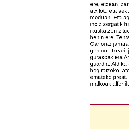
ere, etxean izan
atxilotu eta sek
moduan. Eta agi
inoiz zergatik 
ikuskatzen zitu
behin ere. Tent
Ganoraz janaraz
genion etxeari,
gurasoak eta A
guardia. Aldika-
begiratzeko, at
emateko prest. Et
malkoak alferrik