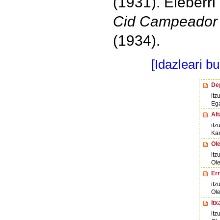
(1931). Eleberri
Cid Campeador
(1934).
[Idazleari b
De
itzu
Eg
Alt
itz
Ka
Ol
itz
Ole
Err
itz
Ole
Itx
itz