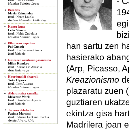
- C
itzul.: Leire Lakasta
Maialen Sobrino Lopez
194
Basatiak
Maria Reimondez
itzul.: Nerea Loiola
egi
Ainhoa Aldazabal Gallastegui
Kantu leuna
Leila Slimani
biz
itzul.: Nahia Zubeldia
Maialen Sobrino Lopez
han sartu zen 
Bihotzean napalma
Pol Guasch
itzul.: Ibai Sarasua Garcia
Irati Majuelo
hasierako abang
Izatearen arintasun jasanezina
Milan Kundera
(Arp, Picasso, Ap
itzul.: Karlos Cid Abasolo
Aritz Galarraga
Kreazionismo
de
Haurdunaldi oharrak
Yoko Ogawa
itzul.: Iker Alvarez
Maialen Sobrino Lopez
plazaratu zuen (
Alderantzira zamalka
Mckenzie Wark
guztiaren ukatz
itzul.: Danele Sarriugarte
Irati Majuelo
ekintza gisa har
Terraza debekatua
Fatima Mernissi
itzul.: Edurne Lazkano Ibarbia
Amaia Alvarez Uria
Madrilera joan 