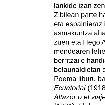
lankide izan ze
Zibilean parte h
eta espainieraz 
asmakuntza aha
zuen eta Hego 
mendearen lehe
berritzaile hand
belaunaldietan e
Poema liburu b
Ecuatorial
(1918
Altazor o el via