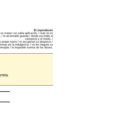
El espectáculo
 se matan con sabia aplicación, / mas no es
o, / la alcanzable guarida / donde esconder el
cansancio y el miedo. /
u propio rostro / te escupirían su desprecio /
ornar por la indulgencia: / no les niegues su
templas / la impasible sonrisa de los dioses.
rreta