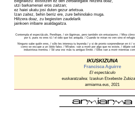
Begiraiezu: existitzen ez den zerbaitegatik hiltzera doaz,
utzi barkamenari eros zaitzan;
ez haiei ukatu josi duten gezur artetsua.
Izan zaitez, behin berriz ere, zure behinolako muga.
Hiltzera doaz, zu begiesten zaudelarik
jainkoen irribarre asaldagaitza.
Contempla el espectáculo, Penélope, / sin lágrimas, pero también sin entusiasmo. / Mira cómo
por ti, pues no eres tú / el odio que los aniquila. / Cuando te miran no ven sino el refugi
Ninguno sabe quién eres, / sólo les interesa tu leyenda / y si de pronto sorprendieran en ti / s
como se escupe a un ídolo falso. / Míralos: van a morir por algo que no existe, / déjate sob
industriosa mentira. / Sé una vez más tu antiguo límite. / Ellos van a morir mientras con
IKUSKIZUNA
Francisca Aguirre
El espectáculo
euskaratzailea: Izaskun Etxebeste Zubiza
armiarma.eus, 2021