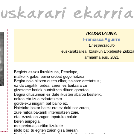
IKUSKIZUNA
Francisca Aguirre
El espectáculo
euskaratzailea: Izaskun Etxebeste Zubiza
armiarma.eus, 2021
Begiets ezazu ikuskizuna, Penelope,
malkorik gabe, baina orobat gogo hotzez.
Begira nola hiltzen duten elkar, saiatze arretatsuz;
ez da zugatik, ordea, zeren ez baitzara zu
gizaseme horiek suntsitzen dituen gorrotoa.
Begira dituzunean ez dute ikusten abaroa besterik,
nekea eta izua ezkutatzeko
gordeleku irisgarri bat baino ez.
Haietako bakar batek ere ez daki nor zaren,
zure mitoa bakarrik interesatzen zaie,
eta, ezustean zugan topatuko balute
beren aurpegia,
mespretxua jaurtiko lizukete
idolo bati tu egiten zaion gisa berean.