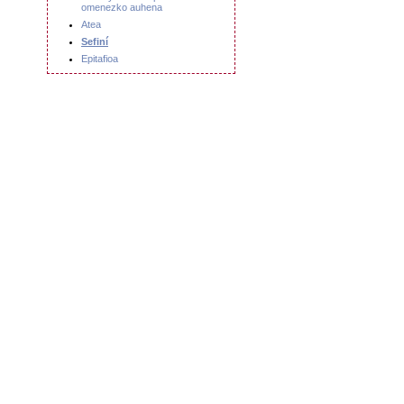
omenezko auhena
Atea
Sefiní
Epitafioa