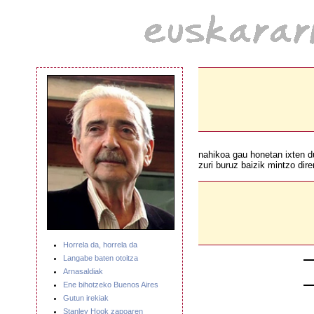
nahikoa gau honetan ixten du
zuri buruz baizik mintzo di
Horrela da, horrela da
Langabe baten otoitza
Arnasaldiak
Ene bihotzeko Buenos Aires
Gutun irekiak
Stanley Hook zapoaren