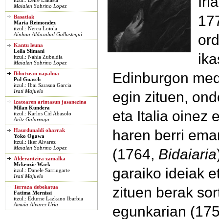
Irl
itzul.: Leire Lakasta
Maialen Sobrino Lopez
177
Basatiak
Maria Reimondez
itzul.: Nerea Loiola
ord
Ainhoa Aldazabal Gallastegui
Kantu leuna
Leila Slimani
ika
itzul.: Nahia Zubeldia
Maialen Sobrino Lopez
Edinburgon med
Bihotzean napalma
Pol Guasch
itzul.: Ibai Sarasua Garcia
Irati Majuelo
egin zituen, ond
Izatearen arintasun jasanezina
Milan Kundera
eta Italia oinez 
itzul.: Karlos Cid Abasolo
Aritz Galarraga
haren berri em
Haurdunaldi oharrak
Yoko Ogawa
itzul.: Iker Alvarez
Maialen Sobrino Lopez
(1764,
Bidaiaria
Alderantzira zamalka
Mckenzie Wark
garaiko ideiak et
itzul.: Danele Sarriugarte
Irati Majuelo
zituen berak so
Terraza debekatua
Fatima Mernissi
itzul.: Edurne Lazkano Ibarbia
Amaia Alvarez Uria
egunkarian (175