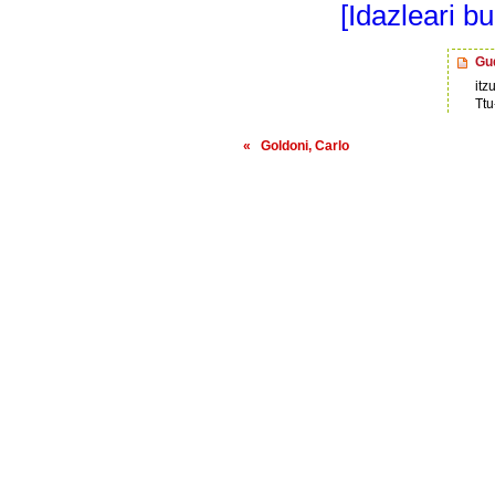
[Idazleari b
Gud
itzu
Ttu
« Goldoni, Carlo