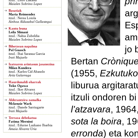
pri
itzul.: Leire Lakasta
Maialen Sobrino Lopez
arg
Basatiak
Maria Reimondez
itzul.: Nerea Loiola
Esp
Ainhoa Aldazabal Gallastegui
Kantu leuna
Leila Slimani
am
itzul.: Nahia Zubeldia
Maialen Sobrino Lopez
jo 
Bihotzean napalma
Pol Guasch
itzul.: Ibai Sarasua Garcia
Irati Majuelo
Bertan
Cròniques
Izatearen arintasun jasanezina
Milan Kundera
(1955,
Ezkutuko
itzul.: Karlos Cid Abasolo
Aritz Galarraga
liburua argitara
Haurdunaldi oharrak
Yoko Ogawa
itzul.: Iker Alvarez
Maialen Sobrino Lopez
itzuli ondoren bi
Alderantzira zamalka
Mckenzie Wark
l'atzavara
, 1964
itzul.: Danele Sarriugarte
Irati Majuelo
sota la boira
, 1
Terraza debekatua
Fatima Mernissi
itzul.: Edurne Lazkano Ibarbia
Amaia Alvarez Uria
erronda
) eta ko