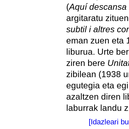
(
Aquí descansa
argitaratu zitu
subtil i altres co
eman zuen eta
liburua. Urte ber
ziren bere
Unita
zibilean (1938 u
egutegia eta eg
azaltzen diren l
laburrak landu z
[Idazleari b