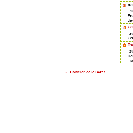
He
itz
Ere
Lit
Ga
itz
Kor
Tr
itz
Ham
Elk
« Calderon de la Barca