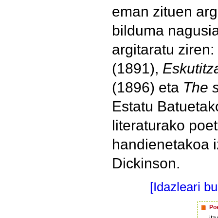
eman zituen arg
bilduma nagusia
argitaratu ziren:
(1891),
Eskutitz
(1896) eta
The 
Estatu Batueta
literaturako poeta
handienetakoa i
Dickinson.
[Idazleari b
Poe
itz