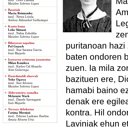
Ma
itzul.: Leire Lakasta
Maialen Sobrino Lopez
Amh
Basatiak
Maria Reimondez
itzul.: Nerea Loiola
Le
Ainhoa Aldazabal Gallastegui
Kantu leuna
Leila Slimani
zen
itzul.: Nahia Zubeldia
Maialen Sobrino Lopez
puritanoan hazi
Bihotzean napalma
Pol Guasch
itzul.: Ibai Sarasua Garcia
Irati Majuelo
baten ondoren b
Izatearen arintasun jasanezina
Milan Kundera
zuen. Ia mila zo
itzul.: Karlos Cid Abasolo
Aritz Galarraga
bazituen ere, Di
Haurdunaldi oharrak
Yoko Ogawa
itzul.: Iker Alvarez
Maialen Sobrino Lopez
hamabi baino ez
Alderantzira zamalka
Mckenzie Wark
denak ere egile
itzul.: Danele Sarriugarte
Irati Majuelo
kontra. Hil ond
Terraza debekatua
Fatima Mernissi
itzul.: Edurne Lazkano Ibarbia
Amaia Alvarez Uria
Laviniak ehun 