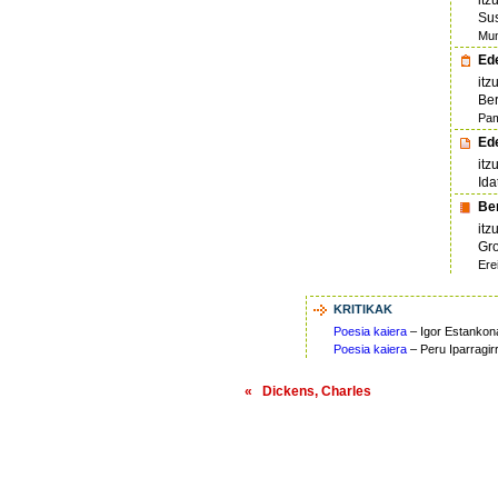
Su
Mun
Ede
itz
Ber
Pam
Ede
itz
Ida
Ber
itz
Gro
Ere
KRITIKAK
Poesia kaiera
– Igor Estankon
Poesia kaiera
– Peru Iparragir
« Dickens, Charles