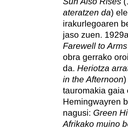
Sun Also Rises
(
ateratzen da
) el
irakurlegoaren b
jaso zuen. 1929a
Farewell to Arms
obra gerrako oro
da.
Heriotza arr
in the Afternoon
)
tauromakia gaia e
Hemingwayren be
nagusi:
Green Hil
Afrikako muino 