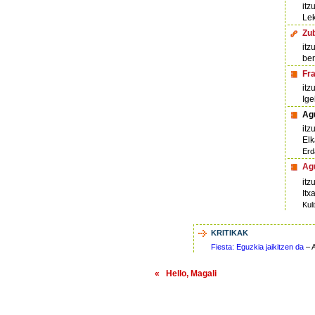
itz
Lek
Zu
itz
ber
Fra
itz
Ige
Agu
itz
Elk
Erda
Agu
itz
Itx
Kul
KRITIKAK
Fiesta: Eguzkia jaikitzen da
– A
« Hello, Magali