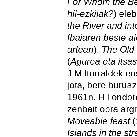
For Whom the Bel
hil-ezkilak?
) ele
the River and int
Ibaiaren beste a
artean
),
The Old
(
Agurea eta itsa
J.M Iturraldek e
jota, bere burua
1961n. Hil ondor
zenbait obra argi
Moveable feast
Islands in the st