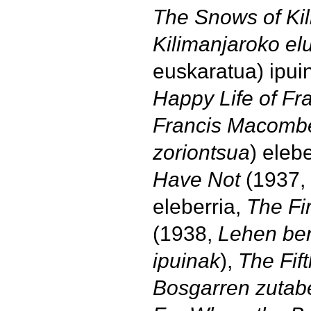
The Snows of Ki
Kilimanjaroko el
euskaratua) ipui
Happy Life of F
Francis Macomber
zoriontsua
) eleb
Have Not
(1937,
eleberria,
The Fir
(1938,
Lehen ber
ipuinak
),
The Fif
Bosgarren zutab