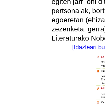
egiten jarri ohi
pertsonaiak, bort
egoeretan (ehiza
zezenketa, gerra
Literaturako Nobe
[Idazleari b
12
itz
Mai
Fie
itz
Ere
Lit
Al
itz
ar
Ka