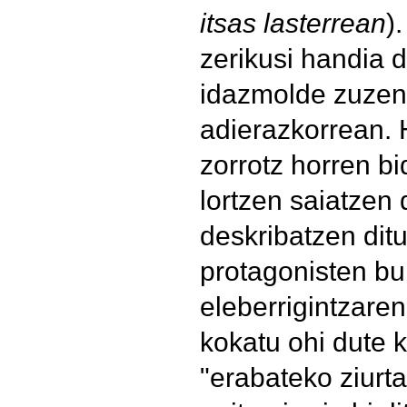
itsas lasterrean
)
zerikusi handia
idazmolde zuzen,
adierazkorrean. 
zorrotz horren bi
lortzen saiatzen 
deskribatzen dit
protagonisten bu
eleberrigintzare
kokatu ohi dute kr
"erabateko ziurta