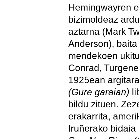
Hemingwayren e
bizimoldeaz ardu
aztarna (Mark T
Anderson), baita
mendekoen ukitua
Conrad, Turgenev,
1925ean argitara
(Gure garaian)
l
bildu zituen. Ze
erakarrita, ameri
Iruñerako bidaia