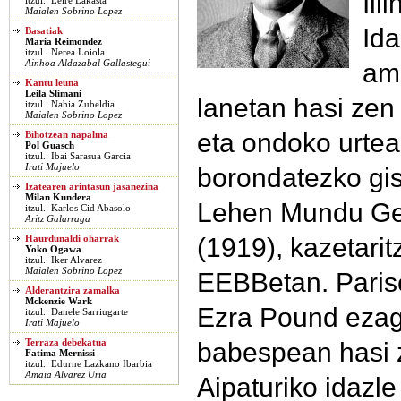
Ill
itzul.: Leire Lakasta
Maialen Sobrino Lopez
Ida
Basatiak
Maria Reimondez
itzul.: Nerea Loiola
ama
Ainhoa Aldazabal Gallastegui
Kantu leuna
Leila Slimani
lanetan hasi zen
itzul.: Nahia Zubeldia
Maialen Sobrino Lopez
eta ondoko urtea
Bihotzean napalma
Pol Guasch
itzul.: Ibai Sarasua Garcia
Irati Majuelo
borondatezko gi
Izatearen arintasun jasanezina
Milan Kundera
Lehen Mundu Gerr
itzul.: Karlos Cid Abasolo
Aritz Galarraga
(1919), kazetari
Haurdunaldi oharrak
Yoko Ogawa
itzul.: Iker Alvarez
Maialen Sobrino Lopez
EEBBetan. Parise
Alderantzira zamalka
Mckenzie Wark
Ezra Pound ezag
itzul.: Danele Sarriugarte
Irati Majuelo
babespean hasi z
Terraza debekatua
Fatima Mernissi
itzul.: Edurne Lazkano Ibarbia
Amaia Alvarez Uria
Aipaturiko idazle