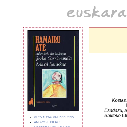
Kostas 
Esadazu, a
Baliteke
Et
ATEARTEKO AURKEZPENA
AMBROSE BIERCE