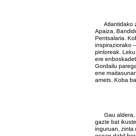
Atlantidako zaz
Apaiza. Bandid
Pentsalaria. Ko
inspiraziorako 
pintoreak. Leku
ere enboskadet
Gordailu pareg
ene maitasunar
amets. Koba ba
Gau aldera, ik
gazte bat ikuste
inguruan, zinta 
osoan dabil ber