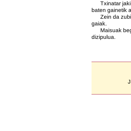
Txinatar jakint
baten gainetik a
Zein da zubiar
gaiak.
Maisuak begira
dizipulua.
J