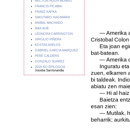
HECTOR HUGH MUNRO
FRANCIS PICABIA
FRANZ KAFKA
SAKUTARO HAGIWARA
ANIBAL MACHADO
MAX AUB
— Amerika aur
LEONORA CARRINGTON
Cristobal Colon
VIRGILIO PIÑERA
KOSTAS AXELOS
Eta joan egin z
GABRIEL GARCIA MARQUEZ
bat-batean.
PERE CALDERS
— Amerika da 
GONZALO SUAREZ
Inguratu eta lur
2018-KO EPILOGOA
Joseba Sarrionandia
zuen, elkarren a
bi taldeak. Ind
abiatu zen maie
— Hi al haiz 
Baietza entzun
esan zien:
— Mutilak, hem
beharrik; aurkit