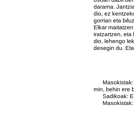
darama. Jantzi
dio, ez kentze
gorrian eta bil
Elkar maitatzen
iratzartzen, et
dio, lehengo lek
desegin du. Eta
Masokistak: Hi
min, behin ere 
Sadikoak: E
Masokistak: E