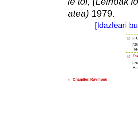
le toi,
(Leihoak lo
atea)
1979.
[Idazleari b
F. 
itz
He
Za
itz
Mai
« Chandler, Raymond