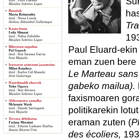
Sur
itzul.: Leire Lakasta
Maialen Sobrino Lopez
has
Basatiak
Maria Reimondez
itzul.: Nerea Loiola
Tr
Ainhoa Aldazabal Gallastegui
Kantu leuna
Leila Slimani
193
itzul.: Nahia Zubeldia
Maialen Sobrino Lopez
Paul Eluard-ekin
Bihotzean napalma
Pol Guasch
itzul.: Ibai Sarasua Garcia
Irati Majuelo
eman zuen bere 
Izatearen arintasun jasanezina
Milan Kundera
Le Marteau sans 
itzul.: Karlos Cid Abasolo
Aritz Galarraga
gabeko mailua).
Haurdunaldi oharrak
Yoko Ogawa
itzul.: Iker Alvarez
Maialen Sobrino Lopez
faxismoaren gora
Alderantzira zamalka
Mckenzie Wark
politikarekin lotu
itzul.: Danele Sarriugarte
Irati Majuelo
eraman zuten (
P
Terraza debekatua
Fatima Mernissi
itzul.: Edurne Lazkano Ibarbia
Amaia Alvarez Uria
des écoliers,
193