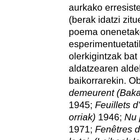
aurkako erresist
(berak idatzi zit
poema onenetako
esperimentuetati
olerkigintzak ba
aldatzearen alde
baikorrarekin. O
demeurent (Bakar
1945;
Feuillets 
orriak)
1946;
Nu 
1971;
Fenêtres d