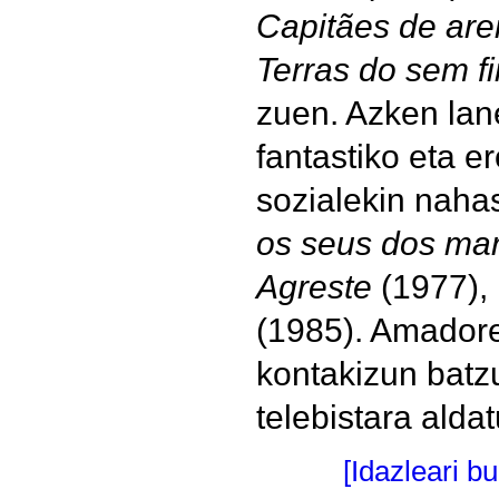
Capitães de are
Terras do sem f
zuen. Azken lan
fantastiko eta er
sozialekin naha
os seus dos ma
Agreste
(1977),
(1985). Amadore
kontakizun batz
telebistara alda
[Idazleari b