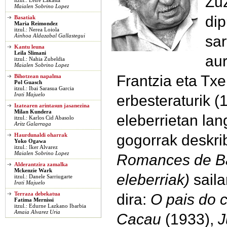
Zu
itzul.: Leire Lakasta
Maialen Sobrino Lopez
dip
Basatiak
Maria Reimondez
itzul.: Nerea Loiola
sar
Ainhoa Aldazabal Gallastegui
Kantu leuna
Leila Slimani
aur
itzul.: Nahia Zubeldia
Maialen Sobrino Lopez
Frantzia eta Tx
Bihotzean napalma
Pol Guasch
itzul.: Ibai Sarasua Garcia
Irati Majuelo
erbesteraturik 
Izatearen arintasun jasanezina
Milan Kundera
eleberrietan lan
itzul.: Karlos Cid Abasolo
Aritz Galarraga
gogorrak deskrib
Haurdunaldi oharrak
Yoko Ogawa
itzul.: Iker Alvarez
Maialen Sobrino Lopez
Romances de Ba
Alderantzira zamalka
Mckenzie Wark
eleberriak)
saila
itzul.: Danele Sarriugarte
Irati Majuelo
dira:
O pais do 
Terraza debekatua
Fatima Mernissi
itzul.: Edurne Lazkano Ibarbia
Amaia Alvarez Uria
Cacau
(1933),
J