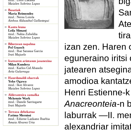
big
itzul.: Leire Lakasta
Maialen Sobrino Lopez
Sa
Basatiak
Maria Reimondez
itzul.: Nerea Loiola
At
Ainhoa Aldazabal Gallastegui
Kantu leuna
Leila Slimani
tir
itzul.: Nahia Zubeldia
Maialen Sobrino Lopez
izan zen. Haren 
Bihotzean napalma
Pol Guasch
itzul.: Ibai Sarasua Garcia
Irati Majuelo
eguneraino iritsi
Izatearen arintasun jasanezina
Milan Kundera
jatearen atsegina
itzul.: Karlos Cid Abasolo
Aritz Galarraga
amodioa kantatz
Haurdunaldi oharrak
Yoko Ogawa
itzul.: Iker Alvarez
Maialen Sobrino Lopez
Henri Estienne-k
Alderantzira zamalka
Mckenzie Wark
Anacreonteia-
n 
itzul.: Danele Sarriugarte
Irati Majuelo
laburrak —II. me
Terraza debekatua
Fatima Mernissi
itzul.: Edurne Lazkano Ibarbia
Amaia Alvarez Uria
alexandriar imit