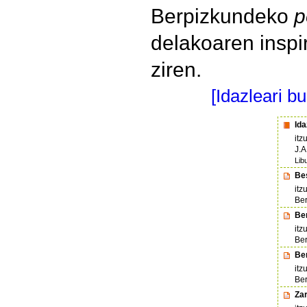
Berpizkundeko
p
delakoaren inspir
ziren.
[Idazleari b
Ida
itz
J.A
Lib
Bes
itz
Ber
Ber
itz
Ber
Ber
itz
Ber
Zar