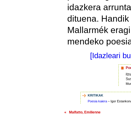
idazkera arrunta
dituena. Handik 
Mallarmék eragi
mendeko poesia
[Idazleari b
Poe
itz
Su
Mun
KRITIKAK
Poesia kaiera
– Igor Estankon
« Malfatto, Emilienne