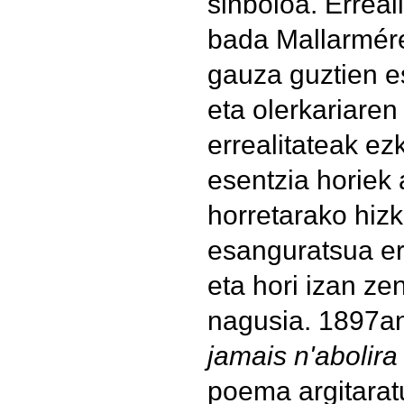
sinboloa. Erreal
bada Mallarmére
gauza guztien e
eta olerkariare
errealitateak ez
esentzia horiek 
horretarako hizk
esanguratsua er
eta hori izan ze
nagusia. 1897a
jamais n'abolira
poema argitaratu