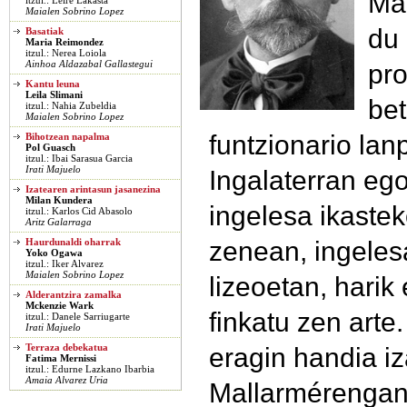
Mal
itzul.: Leire Lakasta
Maialen Sobrino Lopez
du 
Basatiak
Maria Reimondez
itzul.: Nerea Loiola
pro
Ainhoa Aldazabal Gallastegui
Kantu leuna
Leila Slimani
bet
itzul.: Nahia Zubeldia
Maialen Sobrino Lopez
funtzionario lan
Bihotzean napalma
Pol Guasch
itzul.: Ibai Sarasua Garcia
Irati Majuelo
Ingalaterran ego
Izatearen arintasun jasanezina
Milan Kundera
ingelesa ikasteko
itzul.: Karlos Cid Abasolo
Aritz Galarraga
zenean, ingelesa
Haurdunaldi oharrak
Yoko Ogawa
itzul.: Iker Alvarez
Maialen Sobrino Lopez
lizeoetan, harik
Alderantzira zamalka
Mckenzie Wark
finkatu zen arte
itzul.: Danele Sarriugarte
Irati Majuelo
eragin handia i
Terraza debekatua
Fatima Mernissi
itzul.: Edurne Lazkano Ibarbia
Amaia Alvarez Uria
Mallarmérengan