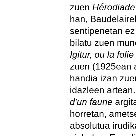
zuen
Hérodiade
han, Baudelaire
sentipenetan e
bilatu zuen mun
Igitur, ou la fol
zuen (1925ean a
handia izan zue
idazleen artean
d'un faune
argit
horretan, amet
absolutua irudi