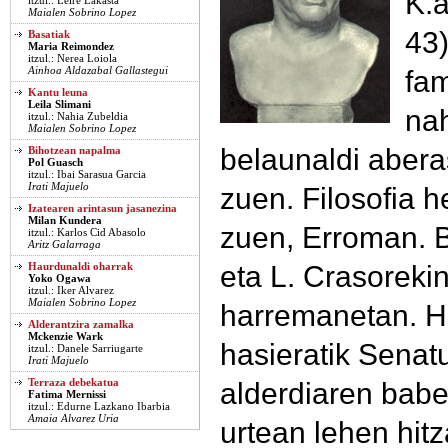
K.a
itzul.: Leire Lakasta
Maialen Sobrino Lopez
43)
Basatiak
Maria Reimondez
itzul.: Nerea Loiola
fam
Ainhoa Aldazabal Gallastegui
Kantu leuna
Leila Slimani
nah
itzul.: Nahia Zubeldia
Maialen Sobrino Lopez
belaunaldi abera
Bihotzean napalma
Pol Guasch
itzul.: Ibai Sarasua Garcia
Irati Majuelo
zuen. Filosofia h
Izatearen arintasun jasanezina
Milan Kundera
zuen, Erroman. B
itzul.: Karlos Cid Abasolo
Aritz Galarraga
eta L. Crasorekin
Haurdunaldi oharrak
Yoko Ogawa
itzul.: Iker Alvarez
Maialen Sobrino Lopez
harremanetan. Ho
Alderantzira zamalka
Mckenzie Wark
hasieratik Sena
itzul.: Danele Sarriugarte
Irati Majuelo
alderdiaren babe
Terraza debekatua
Fatima Mernissi
itzul.: Edurne Lazkano Ibarbia
Amaia Alvarez Uria
urtean lehen hit