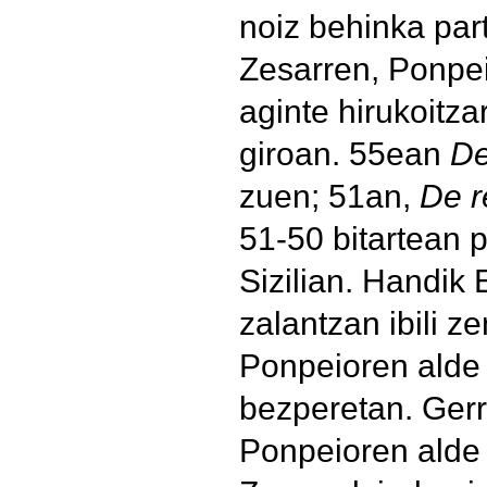
noiz behinka par
Zesarren, Ponpe
aginte hirukoitza
giroan. 55ean
De
zuen; 51an,
De r
51-50 bitartean 
Sizilian. Handik 
zalantzan ibili z
Ponpeioren alde 
bezperetan. Gerra
Ponpeioren alde j