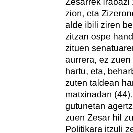
Zesarrek irabazi
zion, eta Zizero
alde ibili ziren 
zitzan ospe handi
zituen senatuare
aurrera, ez zuen 
hartu, eta, behar
zuten taldean ha
matxinadan (44).
gutunetan agertz
zuen Zesar hil zu
Politikara itzuli z