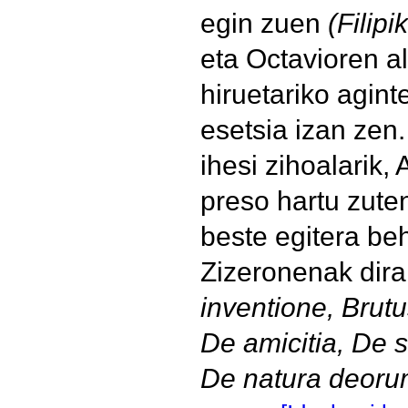
egin zuen
(Filipi
eta Octavioren a
hiruetariko agint
esetsia izan zen.
ihesi zihoalarik,
preso hartu zute
beste egitera be
Zizeronenak dira
inventione, Brutu
De amicitia, De s
De natura deorum