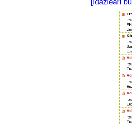
[Idazleari b
Err
itz
EH
Lim
Kik
itz
San
Eus
Adi
itz
Eu
Adi
itz
Eu
Adi
itz
Eu
Adi
itz
Eu