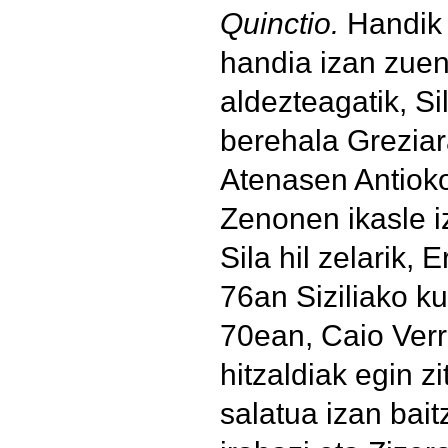
Quinctio.
Handik 
handia izan zue
aldezteagatik, S
berehala Greziar
Atenasen Antiok
Zenonen ikasle i
Sila hil zelarik, 
76an Siziliako k
70ean, Caio Ver
hitzaldiak egin zi
salatua izan bait