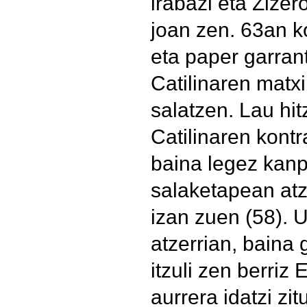
irabazi eta Zize
joan zen. 63an k
eta paper garran
Catilinaren matxi
salatzen. Lau hit
Catilinaren kont
baina legez kanp
salaketapean atz
izan zuen (58). U
atzerrian, baina 
itzuli zen berriz
aurrera idatzi zi