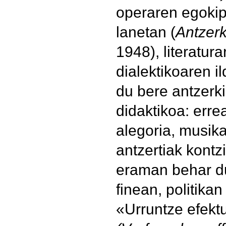
operaren egokip
lanetan (
Antzerk
1948), literatur
dialektikoaren il
du bere antzerki
didaktikoa: err
alegoria, musika
antzertiak kontz
eraman behar du
finean, politikan
«Urruntze efekt