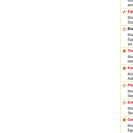
itz
ar
Egi
itz
Zu
Bur
itz
Eg
3/4
Tea
itz
Hir
Ka
itz
Art
Pie
itz
Se
Ene
itz
Se
Gal
itz
Eg