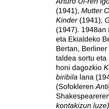
Arturo Ui-ren ig
(1941),
Mutter 
Kinder
(1941),
G
(1947). 1948an i
eta Ekialdeko Be
Bertan, Berline
taldea sortu et
honi dagozkio
K
biribila
lana (19
(Sofokleren
Ant
Shakespearere
kontakizun luze