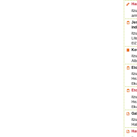
Ha
itz
ar
Jen
in
itz
Lit
EIZ
Ke
itz
Alb
Eto
itz
Hez
Elk
Eto
itz
Hez
Elk
Ga
itz
Hab
Ha