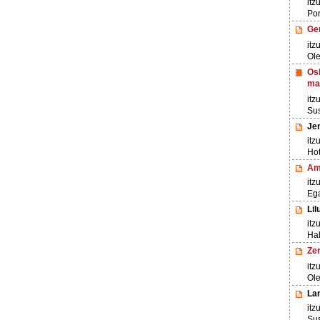
itz
Por
Ge
itz
Ole
Osk
ma
itz
Su
Jen
itz
Hot
Am
itz
Eg
Lil
itz
Hab
Ze
itz
Ole
Lan
itz
Sus