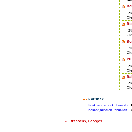
Ber
itz
Ole
Ber
itz
Ole
Ber
itz
Ole
Iru
itz
Ole
Bai
itz
Ole
KRITIKAK
Kaukasiar kreazko borobila
– 
Keuner jaunaren kondairak
– J
« Brassens, Georges