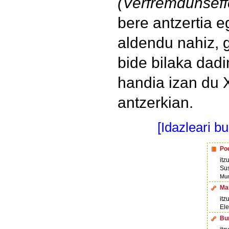
(Verfremdunseff
bere antzertia 
aldendu nahiz, g
bide bilaka dadi
handia izan du
antzerkian.
[Idazleari b
Poe
itz
Su
Mun
Ma
itz
Ele
Bur