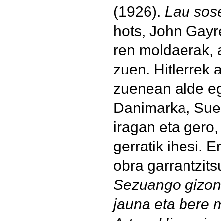
(1926).
Lau sos
hots, John Gay
ren moldaerak, 
zuen. Hitlerrek 
zuenean alde eg
Danimarka, Sued
iragan eta gero, 
gerratik ihesi. 
obra garrantzitsu
Sezuango gizo
jauna eta bere 