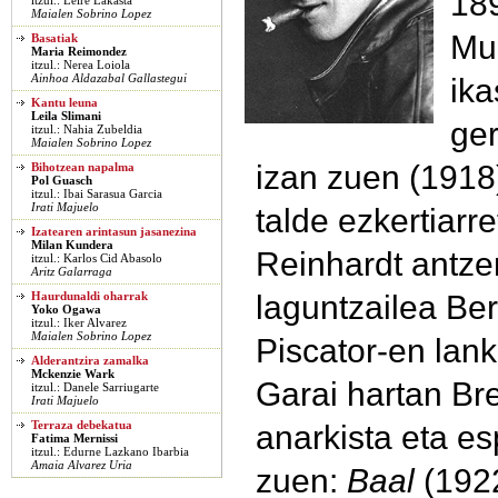
189
itzul.: Leire Lakasta
Maialen Sobrino Lopez
Mu
Basatiak
Maria Reimondez
itzul.: Nerea Loiola
ika
Ainhoa Aldazabal Gallastegui
Kantu leuna
Leila Slimani
ger
itzul.: Nahia Zubeldia
Maialen Sobrino Lopez
izan zuen (1918)
Bihotzean napalma
Pol Guasch
itzul.: Ibai Sarasua Garcia
Irati Majuelo
talde ezkertiarr
Izatearen arintasun jasanezina
Milan Kundera
Reinhardt antze
itzul.: Karlos Cid Abasolo
Aritz Galarraga
laguntzailea Ber
Haurdunaldi oharrak
Yoko Ogawa
itzul.: Iker Alvarez
Maialen Sobrino Lopez
Piscator-en lank
Alderantzira zamalka
Mckenzie Wark
Garai hartan Br
itzul.: Danele Sarriugarte
Irati Majuelo
anarkista eta es
Terraza debekatua
Fatima Mernissi
itzul.: Edurne Lazkano Ibarbia
Amaia Alvarez Uria
zuen:
Baal
(192