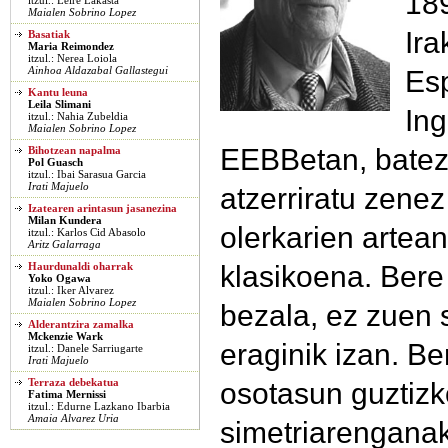
189
itzul.: Leire Lakasta
Maialen Sobrino Lopez
Ira
Basatiak
Maria Reimondez
itzul.: Nerea Loiola
Esp
Ainhoa Aldazabal Gallastegui
Kantu leuna
Leila Slimani
Ing
itzul.: Nahia Zubeldia
Maialen Sobrino Lopez
EEBBetan, batez
Bihotzean napalma
Pol Guasch
itzul.: Ibai Sarasua Garcia
Irati Majuelo
atzerriratu zenez
Izatearen arintasun jasanezina
Milan Kundera
olerkarien artean
itzul.: Karlos Cid Abasolo
Aritz Galarraga
klasikoena. Bere
Haurdunaldi oharrak
Yoko Ogawa
itzul.: Iker Alvarez
Maialen Sobrino Lopez
bezala, ez zuen 
Alderantzira zamalka
Mckenzie Wark
eraginik izan. B
itzul.: Danele Sarriugarte
Irati Majuelo
osotasun guztizk
Terraza debekatua
Fatima Mernissi
itzul.: Edurne Lazkano Ibarbia
Amaia Alvarez Uria
simetriarenganak