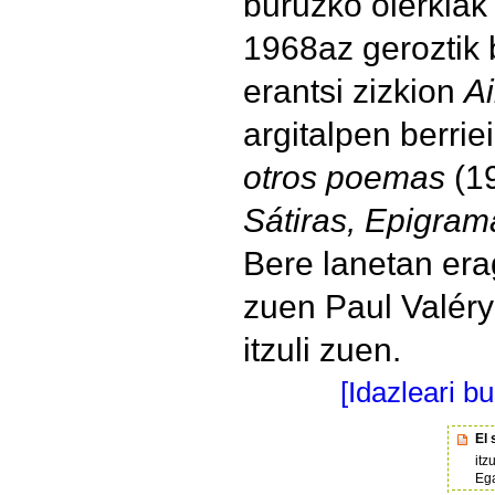
buruzko olerkiak 
1968az geroztik 
erantsi zizkion
Ai
argitalpen berrie
otros poemas
(1
Sátiras, Epigram
Bere lanetan er
zuen Paul Valér
itzuli zuen.
[Idazleari b
El
itz
Eg