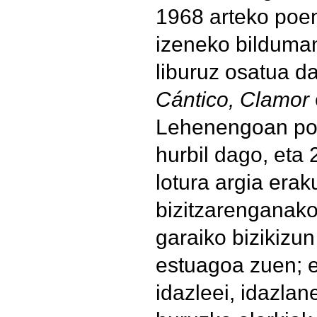
1968 arteko po
izeneko bilduman
liburuz osatua d
Cántico, Clamor
Lehenengoan poe
hurbil dago, eta 
lotura argia erak
bizitzarenganako
garaiko bizikizun
estuagoa zuen; 
idazleei, idazlane