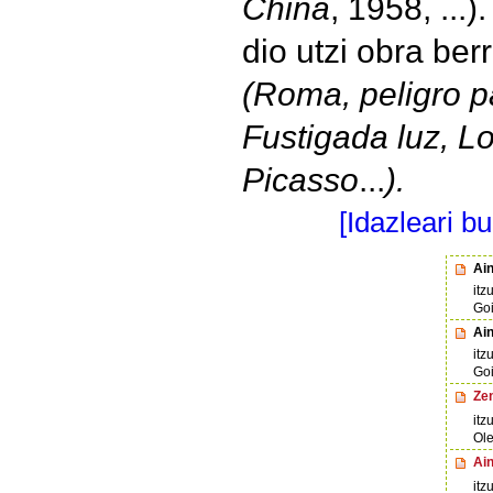
China
, 1958, ...)
dio utzi obra berr
(Roma, peligro p
Fustigada luz, 
Picasso
...
).
[Idazleari b
Ai
itz
Goi
Ain
itz
Goi
Ze
itz
Ole
Ain
itz