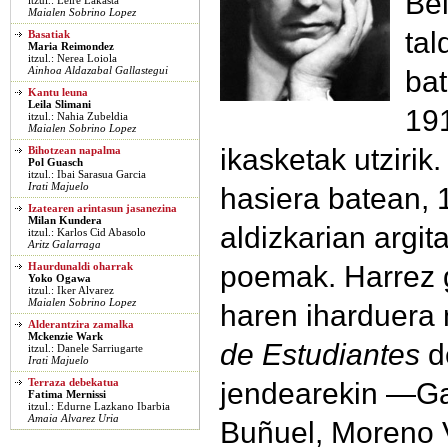
Bel
itzul.: Leire Lakasta
Maialen Sobrino Lopez
tal
Basatiak
Maria Reimondez
itzul.: Nerea Loiola
bat
Ainhoa Aldazabal Gallastegui
Kantu leuna
Leila Slimani
191
itzul.: Nahia Zubeldia
Maialen Sobrino Lopez
ikasketak utzirik.
Bihotzean napalma
Pol Guasch
itzul.: Ibai Sarasua Garcia
Irati Majuelo
hasiera batean,
Izatearen arintasun jasanezina
Milan Kundera
aldizkarian argit
itzul.: Karlos Cid Abasolo
Aritz Galarraga
poemak. Harrez 
Haurdunaldi oharrak
Yoko Ogawa
itzul.: Iker Alvarez
Maialen Sobrino Lopez
haren iharduera
Alderantzira zamalka
Mckenzie Wark
de Estudiantes
d
itzul.: Danele Sarriugarte
Irati Majuelo
jendearekin —Gar
Terraza debekatua
Fatima Mernissi
itzul.: Edurne Lazkano Ibarbia
Amaia Alvarez Uria
Buñuel, Moreno 