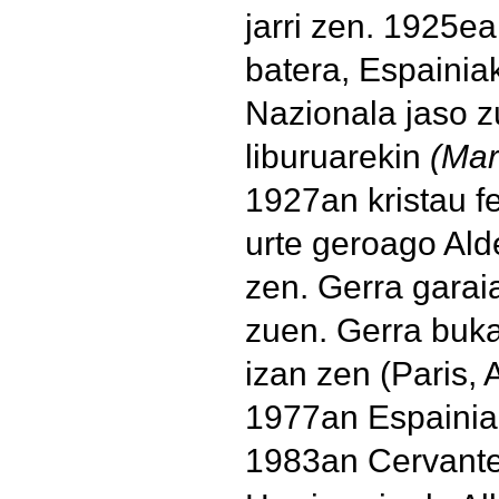
jarri zen. 1925e
batera, Espainiak
Nazionala jaso 
liburuarekin
(Mar
1927an kristau f
urte geroago Ald
zen. Gerra garaia
zuen. Gerra bukat
izan zen (Paris, 
1977an Espainiar
1983an Cervante