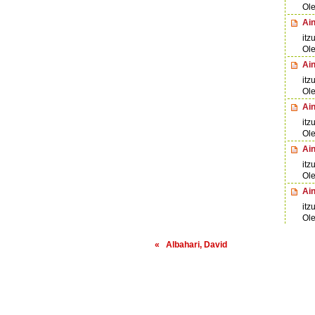
Ole
Ai
itz
Ole
Ain
itz
Ole
Ai
itz
Ole
Ai
itz
Ole
Ai
itz
Ole
« Albahari, David