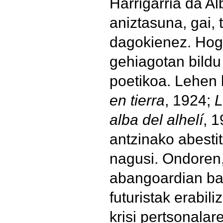
Harrigarria da Al
aniztasuna, gai, t
dagokienez. Hoge
gehiagotan bildu
poetikoa. Lehen 
en tierra
, 1924;
L
alba del alhelí
, 1
antzinako abestit
nagusi. Ondoren,
abangoardian bar
futuristak erabiliz
krisi pertsonalar