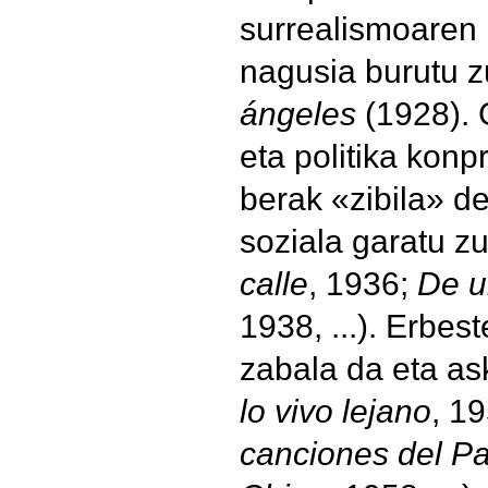
surrealismoaren i
nagusia burutu 
ángeles
(1928). G
eta politika konp
berak «zibila» d
soziala garatu zu
calle
, 1936;
De u
1938, ...). Erbe
zabala da eta as
lo vivo lejano
, 1
canciones del P