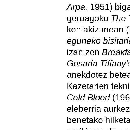
Arpa,
1951) biga
geroagoko
The 
kontakizunean 
eguneko bisitari
izan zen
Breakfa
Gosaria Tiffany'
anekdotez betea
Kazetarien tekn
Cold Blood
(196
eleberria aurkez
benetako hilketa