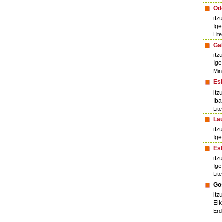
Od
itz
Ige
Lite
Ga
itz
Ige
Min
Esk
itz
Iba
Lit
Lau
itz
Ige
Esk
itz
Ige
Lit
Gos
itz
Elk
Erd