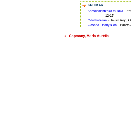
KRITIKAK
Kameleoientzako musika
– Est
12-16)
Odol hotzean
– Javier Rojo,
E
Gosaria Tiffany's-en
– Edorta
« Capmany, María Aurèlia