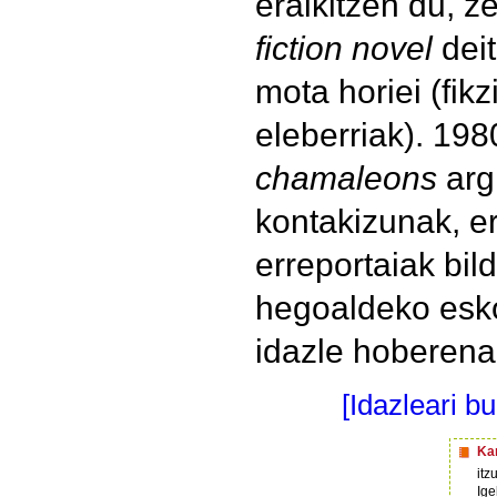
eraikitzen du, 
fiction novel
deit
mota horiei (fik
eleberriak). 19
chamaleons
arg
kontakizunak, er
erreportaiak bil
hegoaldeko esk
idazle hoberena 
[Idazleari b
Ka
itz
Ige