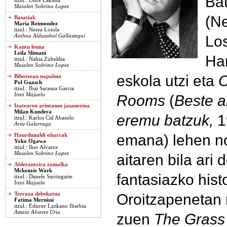
Bat
itzul.: Leire Lakasta
Maialen Sobrino Lopez
(N
Basatiak
Maria Reimondez
itzul.: Nerea Loiola
Los
Ainhoa Aldazabal Gallastegui
Kantu leuna
Leila Slimani
Ham
itzul.: Nahia Zubeldia
Maialen Sobrino Lopez
eskola utzi eta
O
Bihotzean napalma
Pol Guasch
itzul.: Ibai Sarasua Garcia
Irati Majuelo
Rooms
(
Beste a
Izatearen arintasun jasanezina
Milan Kundera
eremu batzuk,
1
itzul.: Karlos Cid Abasolo
Aritz Galarraga
emana) lehen no
Haurdunaldi oharrak
Yoko Ogawa
itzul.: Iker Alvarez
Maialen Sobrino Lopez
aitaren bila ari
Alderantzira zamalka
Mckenzie Wark
fantasiazko hist
itzul.: Danele Sarriugarte
Irati Majuelo
Oroitzapenetan 
Terraza debekatua
Fatima Mernissi
itzul.: Edurne Lazkano Ibarbia
Amaia Alvarez Uria
zuen
The Grass