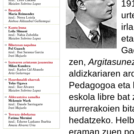
19
itzul.: Leire Lakasta
Maialen Sobrino Lopez
Basatiak
urt
Maria Reimondez
itzul.: Nerea Loiola
Ainhoa Aldazabal Gallastegui
irl
Kantu leuna
Leila Slimani
itzul.: Nahia Zubeldia
eta
Maialen Sobrino Lopez
Bihotzean napalma
Gae
Pol Guasch
itzul.: Ibai Sarasua Garcia
Irati Majuelo
zen,
Argitasune
Izatearen arintasun jasanezina
Milan Kundera
itzul.: Karlos Cid Abasolo
aldizkariaren ar
Aritz Galarraga
Haurdunaldi oharrak
Pedagogoa eta h
Yoko Ogawa
itzul.: Iker Alvarez
Maialen Sobrino Lopez
eskola libre ba
Alderantzira zamalka
Mckenzie Wark
itzul.: Danele Sarriugarte
aurrerakoien bit
Irati Majuelo
Terraza debekatua
hedatzeko. Helb
Fatima Mernissi
itzul.: Edurne Lazkano Ibarbia
Amaia Alvarez Uria
eraman zuen pol