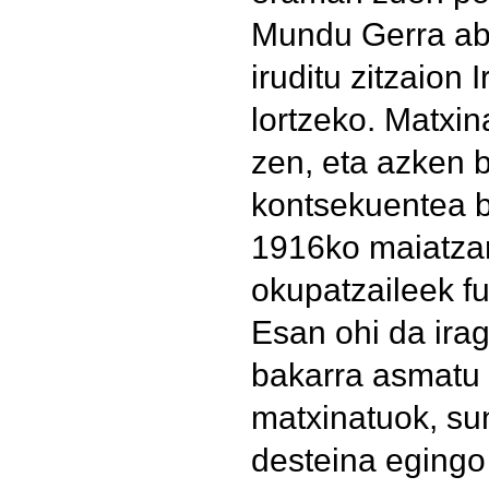
Mundu Gerra ab
iruditu zitzaion
lortzeko. Matxin
zen, eta azken 
kontsekuentea 
1916ko maiatza
okupatzaileek fu
Esan ohi da irag
bakarra asmatu 
matxinatuok, sun
desteina egingo 