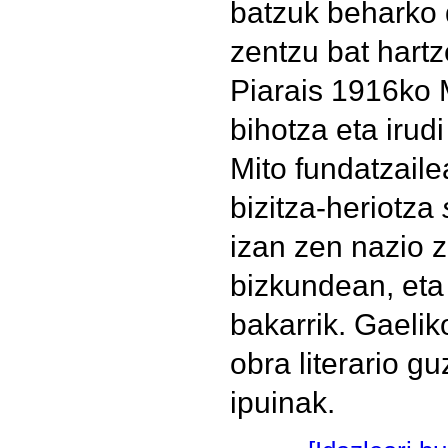
batzuk beharko 
zentzu bat hart
Piarais 1916ko 
bihotza eta irud
Mito fundatzaile
bizitza-heriotza
izan zen nazio 
bizkundean, eta
bakarrik. Gaelik
obra literario g
ipuinak.