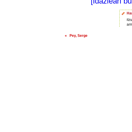
[Idazleari b
Ha
itz
ar
« Pey, Serge