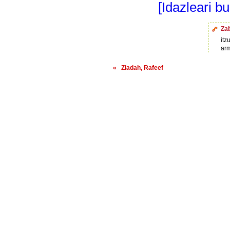
[Idazleari b
Za
itz
ar
« Ziadah, Rafeef