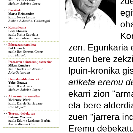
zue
itzul.: Leire Lakasta
Maialen Sobrino Lopez
egi
Basatiak
Maria Reimondez
itzul.: Nerea Loiola
oha
Ainhoa Aldazabal Gallastegui
Kantu leuna
Leila Slimani
Kom
itzul.: Nahia Zubeldia
Maialen Sobrino Lopez
zen. Egunkaria e
Bihotzean napalma
Pol Guasch
itzul.: Ibai Sarasua Garcia
Irati Majuelo
zuten bere zekzi
Izatearen arintasun jasanezina
Milan Kundera
Ipuin-kronika gi
itzul.: Karlos Cid Abasolo
Aritz Galarraga
ariketa eremu 
Haurdunaldi oharrak
Yoko Ogawa
itzul.: Iker Alvarez
Maialen Sobrino Lopez
ekarri zion "arm
Alderantzira zamalka
Mckenzie Wark
eta bere alderdia
itzul.: Danele Sarriugarte
Irati Majuelo
zuen "jarrera ind
Terraza debekatua
Fatima Mernissi
itzul.: Edurne Lazkano Ibarbia
Amaia Alvarez Uria
Eremu debekatu