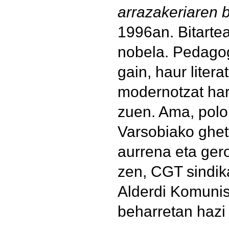
arrazakeriaren b
1996an. Bitartea
nobela. Pedagog
gain, haur liter
modernotzat har
zuen. Ama, polo
Varsobiako ghett
aurrena eta ger
zen, CGT sindika
Alderdi Komunis
beharretan hazi