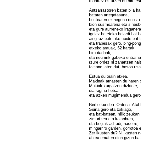
Indarrez estutzen du nire es
Antzarrastoren baten bila ha
bataren artegatasuna,
bestearen ezinegona (inoiz 
bion susmoarena eta sinesb
eta gure aurreneko iraganera i
igelez betetako belardi bat
aingiraz betetako ubide bat 
eta trabesak gero, ping-pong
etxeko arauak, 52 kartak,
hiru dadoak,
eta neurririk gabeko entrama
(zure ordez ni zahartzen nai
faisana jaten dut, basoa usa
Estua du orain etxea.
Makinak arnasten du haren 
Mukiak xurgatzen dizkiote,
diafragma hotsa,
eta azken mugimendua gero: 
Berbizkundea. Ordena. Atal 
Soina gero eta txikiago,
eta bat-batean, hilik zeukan
zimurtzea eta kalanbrea,
eta begiak adi-adi, haserre,
mingarriro garden, gorrotoa e
Zer ikusten du? Ni ikusten n
atzea ematen dion gizon ba