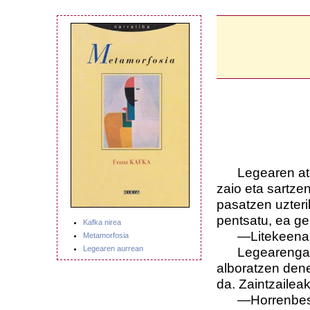
Legearen ate
zaio eta sartze
pasatzen uzteri
pentsatu, ea ge
Kafka nirea
—Litekeena 
Metamorfosia
Legearen aurrean
Legearengana
alboratzen dene
da. Zaintzaileak
—Horrenbest