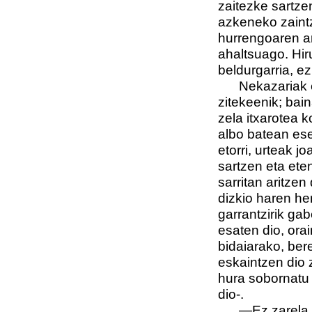
zaitezke sartzen
azkeneko zaintz
hurrengoaren ar
ahaltsuago. Hiru
beldurgarria, e
Nekazariak 
zitekeenik; bain
zela itxarotea 
albo batean es
etorri, urteak j
sartzen eta eten
sarritan aritze
dizkio haren he
garrantzirik ga
esaten dio, ora
bidaiarako, ber
eskaintzen dio z
hura sobornatu 
dio-.
—Ez zarela 