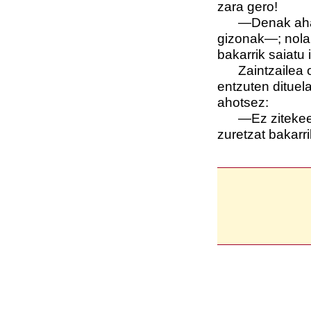
zara gero!
—Denak ahal
gizonak—; nola 
bakarrik saiatu
Zaintzailea 
entzuten dituela
ahotsez:
—Ez zitekee
zuretzat bakarri