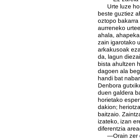
Urte luze ho
beste guztiez a
oztopo bakarra 
aurreneko urtee
ahala, ahapeka.
zain igarotako 
arkakusoak ezag
da, lagun dieza
bista ahultzen 
dagoen ala begi
handi bat nabari
Denbora gutxiko 
duen galdera ba
horietako esperi
dakion; heriotz
baitzaio. Zaint
izateko, izan er
diferentzia are
—Orain zer 