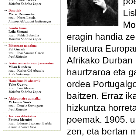
poe
itzul.: Leire Lakasta
Maialen Sobrino Lopez
Lis
Basatiak
Maria Reimondez
itzul.: Nerea Loiola
Mo
Ainhoa Aldazabal Gallastegui
Kantu leuna
Leila Slimani
eragin handia zel
itzul.: Nahia Zubeldia
Maialen Sobrino Lopez
literatura Europ
Bihotzean napalma
Pol Guasch
itzul.: Ibai Sarasua Garcia
Irati Majuelo
Afrikako Durban h
Izatearen arintasun jasanezina
Milan Kundera
haurtzaroa eta ga
itzul.: Karlos Cid Abasolo
Aritz Galarraga
ordea Portugalgo
Haurdunaldi oharrak
Yoko Ogawa
itzul.: Iker Alvarez
Maialen Sobrino Lopez
baitzen. Erraz ik
Alderantzira zamalka
Mckenzie Wark
hizkuntza horreta
itzul.: Danele Sarriugarte
Irati Majuelo
poemak. 1905. ur
Terraza debekatua
Fatima Mernissi
itzul.: Edurne Lazkano Ibarbia
Amaia Alvarez Uria
zen, eta bertan m