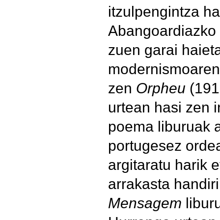
itzulpengintza ha
Abangoardiazko a
zuen garai haieta
modernismoaren 
zen
Orpheu
(191
urtean hasi zen i
poema liburuak a
portugesez ordea
argitaratu harik 
arrakasta handir
Mensagem
libur