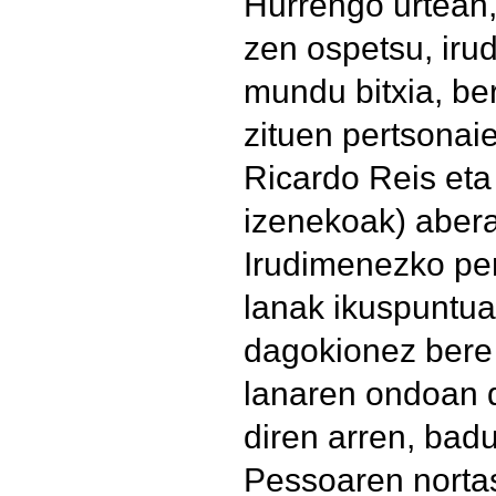
Hurrengo urtean,
zen ospetsu, iru
mundu bitxia, b
zituen pertsonaie
Ricardo Reis et
izenekoak) abera
Irudimenezko per
lanak ikuspuntuar
dagokionez bere 
lanaren ondoan 
diren arren, badu
Pessoaren norta