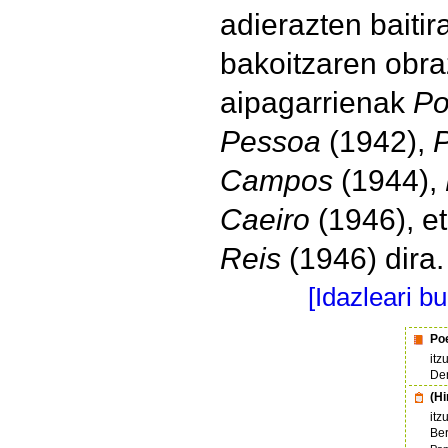
adierazten baitir
bakoitzaren obra
aipagarrienak
Po
Pessoa
(1942),
P
Campos
(1944),
Caeiro
(1946), e
Reis
(1946) dira.
[Idazleari b
Po
itz
De
(Hi
itz
Ber