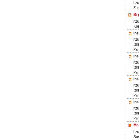
itz
Zan
Bi
itz
Kor
Ins
itz
Izk
Pam
Ins
itz
Izk
Pam
Ins
itz
Izk
Pam
Ins
itz
Izk
Pam
Ma
itz
Su