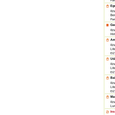
Pam
Eg
itz
Ber
Pam
Gar
itz
Hir
Amo
itz
Lit
EIZ
Uda
itz
Lit
EIZ
Bal
itz
Lit
EIZ
Ma
itz
Lur
Ins