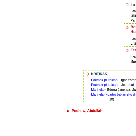
Ins
itz
Izk
Pam
Ber
Hu
itz
Lit
Fe
itz
Sus
KRITIKAK
Poemak pluralean
– Igor Esta
Poemak pluralean
– Jose Luis
Marinela
– Edorta Jimenez,
Su
Marinela (koadro bakarreko d
10)
« Peshew, Abdullah