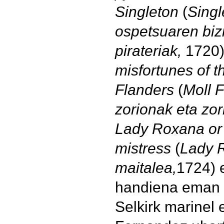
Singleton
(
Singl
ospetsuaren bizi
pirateriak,
1720
misfortunes of 
Flanders
(
Moll 
zorionak eta zor
Lady Roxana or 
mistress
(
Lady 
maitalea,
1724) 
handiena eman 
Selkirk marinel 