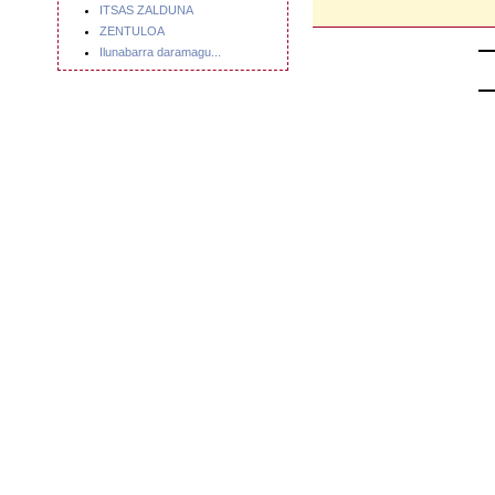
ITSAS ZALDUNA
ZENTULOA
Ilunabarra daramagu...