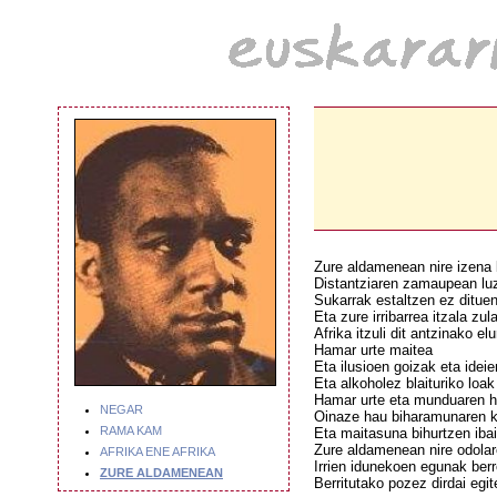
Zure aldamenean nire izena 
Distantziaren zamaupean luz
Sukarrak estaltzen ez dituen
Eta zure irribarrea itzala zu
Afrika itzuli dit antzinako el
Hamar urte maitea
Eta ilusioen goizak eta idei
Eta alkoholez blaituriko loak
Hamar urte eta munduaren ha
NEGAR
Oinaze hau biharamunaren 
RAMA KAM
Eta maitasuna bihurtzen iba
Zure aldamenean nire odola
AFRIKA ENE AFRIKA
Irrien idunekoen egunak berr
ZURE ALDAMENEAN
Berritutako pozez dirdai egi